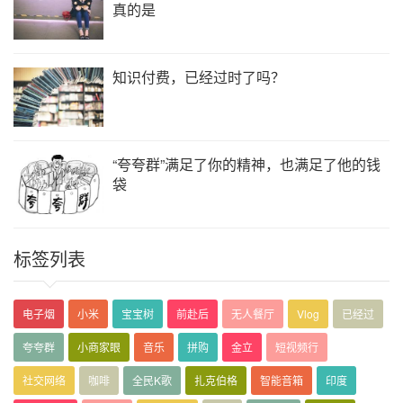
真的是
知识付费，已经过时了吗？
“夸夸群”满足了你的精神，也满足了他的钱
袋
标签列表
电子烟
小米
宝宝树
前赴后
无人餐厅
Vlog
已经过
夸夸群
小商家眼
音乐
拼购
金立
短视频行
社交网络
咖啡
全民K歌
扎克伯格
智能音箱
印度