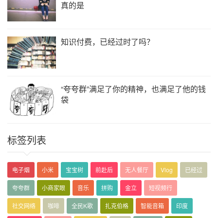
真的是
知识付费，已经过时了吗？
“夸夸群”满足了你的精神，也满足了他的钱
袋
标签列表
电子烟
小米
宝宝树
前赴后
无人餐厅
Vlog
已经过
夸夸群
小商家眼
音乐
拼购
金立
短视频行
社交网络
咖啡
全民K歌
扎克伯格
智能音箱
印度